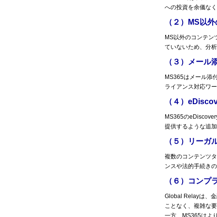
への投資を余儀なく
（２）MS以外
MS以外のコンテン
ていないため、分析
（３）メール
MS365はメール
ライアンス対応ワー
（４）eDisc
MS365のeDisc
提供するような追加
（５）リーガ
複数のコンテンツタ
ンスや法的手続きの
（６）コンプ
Global Rel
ことなく、複雑な要
一方、MS365は