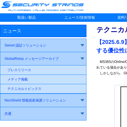
取扱い製品
ニュース/技術情報
資料
テクニカ
ニュース
【2025.6
Swivel 認証ソリューション
する優位性
GlobalRelay メッセージアーカイブ
MS365のOnlin
れている場合があり
プレスリリース
しかしながら、Glob
メディア掲載
テクニカルトピックス
NeuShield 情報資産保護ソリューション
共通