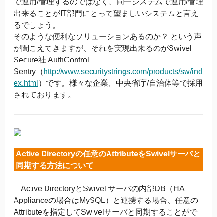
で運用/管理するのではなく、同一システムで運用/管理
出来ることがIT部門にとって望ましいシステムと言え
るでしょう。
そのような便利なソリューションあるのか？ という声
が聞こえてきますが、それを実現出来るのがSwivel
Secure社 AuthControl
Sentry（
http://www.securitystrings.com/products/sw/ind
ex.html
）です。様々な企業、中央省庁/自治体等で採用
されております。
Active Directoryの任意のAttributeをSwivelサーバと
同期する方法について
Active DirectoryとSwivel サーバの内部DB（HA
Applianceの場合はMySQL）と連携する場合、任意の
Attributeを指定してSwivelサーバと同期することがで