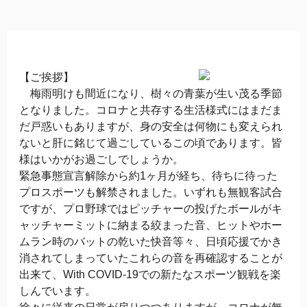
【ご挨拶】
梅雨明けも間近になり、樹々の青葉が生い茂る季節
となりました。コロナと共存する生活様式にはまだま
だ戸惑いもありますが、身の安全は何物にも変えられ
ないと肝に銘じて過ごしているこの頃であります。皆
様はいかがお過ごしでしょうか。
緊急事態宣言解除から約1ヶ月が経ち、待ちに待った
プロスポーツも解禁されました。いずれも無観客試合
ですが、プロ野球ではピッチャーの投げたボールがキ
ャッチャーミットに納まる絞まった音、ヒットやホー
ムラン時のバットの乾いた快音等々、日頃応援でかき
消されてしまっていたこれらの音を再確認することが
出来て、With COVID-19での新たなスポーツ観戦を楽
しんでいます。