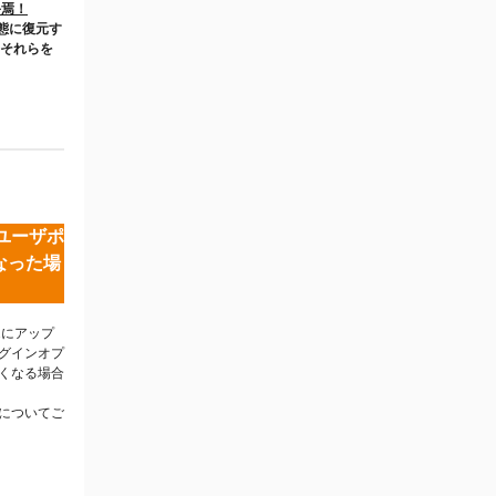
終焉！
態に復元す
、それらを
、ユーザポ
なった場
2にアップ
グインオプ
くなる場合
についてご