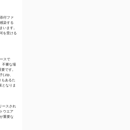
添付ファ
感染する
まいます。
河を受ける
ースで
、不審な場
重要です。
.zip、
スもあるた
策となりま
リースされ
トウエア
とが重要な