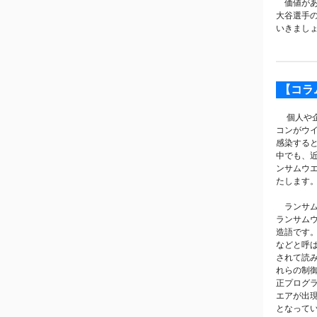
価値があ
大谷選手
いきまし
【コラ
個人や企
コンがウ
感染する
中でも、
ンサムウ
たします
ランサム
ランサムウ
造語です
などと呼
されて読
れらの制
正プログラ
エアが出
となって