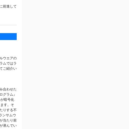
に前進して
ルウエアの
ラムではラ
てご紹介い
組み合わせた
ログラム』
タが暗号化
します。そ
たりする不
のランサムウ
が当たり前
が潜んでい