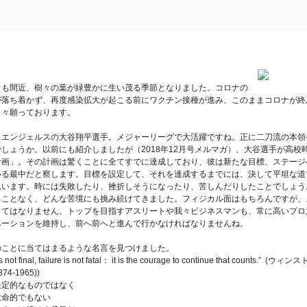
】
も間近、樹々の葉が緑豊かに生い茂る季節となりました。コロナの
が落ち着かず、再度感染拡大が起こる前にワクチン接種が進み、このままコロナが終
日々願っております。
くエンジェルスの大谷翔平選手。メジャーリーグで大活躍ですね。正に二刀流の本領
しょうか。以前にも紹介しましたが（2018年12月号メルマガ）、大谷選手が高校
計画」。その計画は驚くことに全てすでに達成しており、彼は新たな目標、ステージ
いる最中だと察します。目標を設定して、それを達成するまでには、決して平坦な道
思います。時には失敗したり、挫折しそうになったり、苦しんだりしたことでしょう
ることなく、どんな苦境にも挑み続けてきました。フィジカル面はもちろんですが、
くてはなりません。トップを目指すアスリートや我々ビジネスマンも、常に高いプロ
ベーションを維持し、前へ前へと進んで行かなければなりませんね。
のことに当てはまるような名言を見つけました。
s not final, failure is not fatal： it is the courage to continue that counts.” 
4-1965))
定的なものではなく
命的でもない