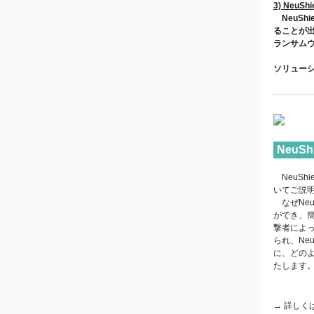
3) Ne
NeuSh
ることが出
ランサム
ソリュー
NeuS
NeuSh
いてご説
なぜNeu
ができ、
撃者によ
られ、Ne
に、どの
たします
→ 詳しく