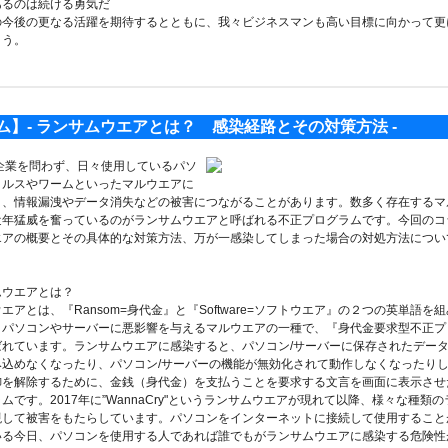
るのは続ける勇気だ
の今後の更なる活躍を期待するとともに、我々ビジネスマンも高い目標に向かって更
ょう。
ム】- ランサムウエアとは？ 感染経路とその対策方法 -
業を問わず、日々使用しているパソ
イルスやワームといったマルウエアに
と、情報漏洩やデータ消失などの被害につながることがあります。数多く存在するマ
近年猛威を奮っているのがランサムウエアと呼ばれる不正プログラムです。今回のコ
エアの概要とその具体的な対策方法、万が一感染してしまった場合の対処方法につい
。
ウエアとは？
エアとは、『Ransom=身代金』と『Software=ソフトウエア』の２つの英単語を
。パソコンやサーバーに悪影響を与えるマルウエアの一種で、『身代金要求型不正プ
ばれています。ランサムウエアに感染すると、パソコン/サーバーに保存されたデー
み込めなくなったり、パソコン/サーバーの機能が無効化されて動作しなくなったり
御を解除するために、金銭（身代金）を支払うことを要求する文言を画面に表示させ
ムです。2017年に”WannaCry"というランサムウエアが現れて以降、様々な種類
現して被害をもたらしています。パソコンをインターネットに接続して使用すること
いる今日、パソコンを使用する人であれば誰でもがランサムウエアに感染する危険性