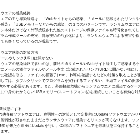
ウエアの感染経路
ウエアの主な感染経路は、「Webサイトからの感染」「メールに記載されたリンクや
の感染」「USBメモリーなどからの感染」の３つのパターンです。ランサムウエアに
コン本体だけでなく外部接続された他のストレージの保存ファイルも暗号化されてし
グラム作成ツールの充実、隠蔽技術の巧妙化により、ランサムウエアによる被害や孫
とても多くなっているのが現状です。
ウエア感染の対策方法
なメールやリンク(URL)は開かない
ウエアの感染経路で多いのは、前述の通りメールやWebサイト経由して感染するケ
にメールの添付ファイルやメール本文に記載されたリンク(URL)は開かない様にし
に確認を取る、ファイルの拡張子(.exe、.js等)を確認するなどの対策を取ることが
しては、ダブルクリックでプログラムを実行するファイルや、圧縮ファイルの拡張子(
に注意をする必要があります。また、外部接続危機からランサムウエアに感染するケー
に中身のわからないUSBメモリー(スマートフォンも)を接続しないことも有効な対
を最新状態にする
他各種ソフトウエアは、脆弱性への対策として定期的にUpdateソフトウエアがリ
。脆弱性が残されたままだとランサムウエアに感染するリスクが高くなります。ソフ
eの通知が来たら即座にUpdateを行い、OS等のソフトウエアを最新状態に保持するこ
ります。