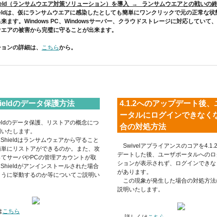
uShield（ランサムウエア対策ソリューション）を導入 → ランサムウエアとの戦いの
ieldは、仮にランサムウエアに感染したとしても簡単にワンクリックで元の正常な状
来ます。Windows PC、Windowsサーバー、クラウドストレージに対応していて
ウエアの被害から完璧に守ることが出来ます。
ションの詳細は、
こちら
から。
hieldのデータ保護方法
4.1.2へのアップデート後
ータルにログインできなく
ieldのデータ保護、リストアの概念につ
合の対処方法
明いたします。
Shieldはランサムウェアから守ること
Swivelアプライアンスのコアを4.1.
簡単にリストアができるのか。また、攻
デートした後、ユーザポータルへのロ
ってサーバやPCの管理アカウントが取
ションが表示されず、ログインできな
uShieldがアンインストールされた場合
があります。
ように挙動するのか等についてご説明い
この現象が発生した場合の対処方法
。
説明いたします。
は
こちら