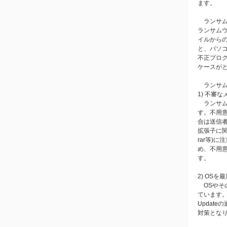
ます。
ランサム
ランサム
イルから
と、パソ
不正プロ
ケースが
ランサム
1) 不審
ランサム
す。不用意
合は送信者
拡張子に関
rar等)
め、不用意
す。
2) OS
OSやその
ています
Updat
対策とな