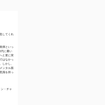
息してくれ
発揮といっ
時代に書い
へと更に突
ではなかっ
。しかし、
メンタル面
意識を持っ
(ウィンストン・チャ