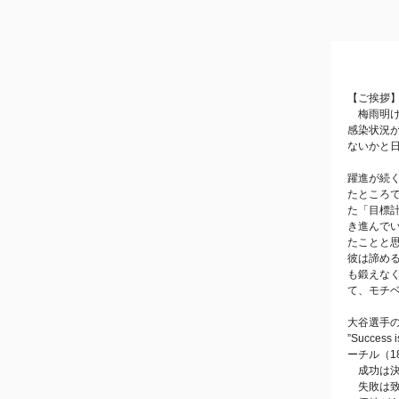
【ご挨拶
梅雨明け
感染状況
ないかと
躍進が続
たところで
た「目標
き進んで
たことと
彼は諦め
も鍛えな
て、モチ
大谷選手
”Success i
ーチル（187
成功は決
失敗は致