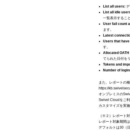
List all users:
デ
List all idle use
一覧表示するこ
User fail count 
ます。
Latest connectio
Users that have 
す。
Allocated OATH 
てられた日付を
Tokens and impo
Number of logins
また、レポートの種
https://kb.swivels
オンプレミスのSw
Swivel Clo
カスタマイズを実施
（※２）レポート対
レポート対象期間は、「P
デフォルトは30（