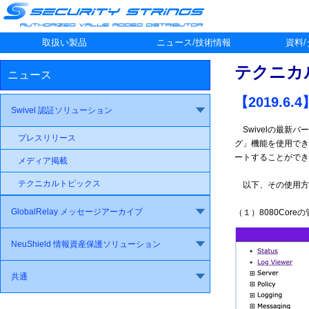
取扱い製品
ニュース/技術情報
資料
テクニカ
ニュース
【2019.
Swivel 認証ソリューション
Swivelの最新バ
プレスリリース
グ」機能を使用でき
ートすることができ
メディア掲載
テクニカルトピックス
以下、その使用方
GlobalRelay メッセージアーカイブ
（１）8080Core
NeuShield 情報資産保護ソリューション
共通