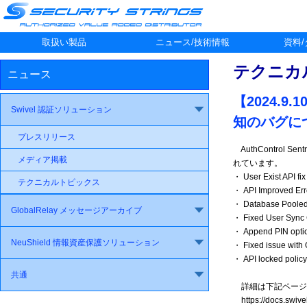
取扱い製品
ニュース/技術情報
資料
テクニカ
ニュース
【2024.9.1
Swivel 認証ソリューション
知のバグに
プレスリリース
AuthControl
メディア掲載
れています。
・ User Exist API fix
テクニカルトピックス
・ API Improved Er
・ Database Pooled
GlobalRelay メッセージアーカイブ
・ Fixed User Sync C
・ Append PIN optio
NeuShield 情報資産保護ソリューション
・ Fixed issue wit
・ API locked policy
共通
詳細は下記ページ
https://docs.swive