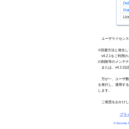
ユーザライセンス数は「
※回避方法と発生し
v4.2.1をご利
の削除等のメンテナ
または、v4.2.
万が一、ユーザ数
を発行し、適用する
します。
ご迷惑をおかけし
プラ
© Security S