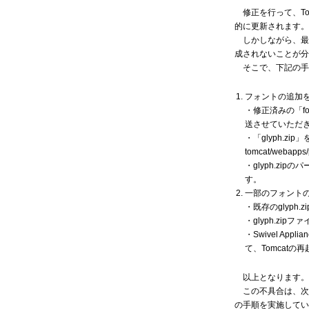
修正を行って、Tom
的に更新されます。
しかしながら、最新のS
成されないことが分
そこで、下記の手
フォントの追加
・修正済みの「fo
送させていただ
・「glyph.zip
tomcat/webapp
・glyph.zi
す。
一部のフォント
・既存のglyph
・glyph.z
・Swivel A
て、Tomcatの
以上となります。
この不具合は、次
の手順を実施してい