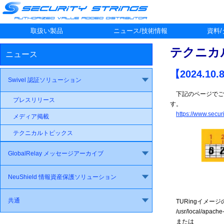
取扱い製品
ニュース/技術情報
資料
テクニカ
ニュース
【2024.
Swivel 認証ソリューション
下記のページでご紹
プレスリリース
す。
https://www.secur
メディア掲載
テクニカルトピックス
GlobalRelay メッセージアーカイブ
NeuShield 情報資産保護ソリューション
共通
TURingイメー
/usr/local/apache-
または