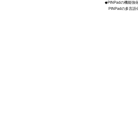
◆PINPadの機能強
PINPadの多言